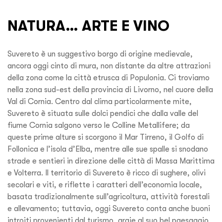
NATURA… ARTE E VINO
Suvereto è un suggestivo borgo di origine medievale,
ancora oggi cinto di mura, non distante da altre attrazioni
della zona come la città etrusca di Populonia. Ci troviamo
nella zona sud-est della provincia di Livorno, nel cuore della
Val di Cornia. Centro dal clima particolarmente mite,
Suvereto è situata sulle dolci pendici che dalla valle del
fiume Cornia salgono verso le Colline Metallifere; da
queste prime alture si scorgono il Mar Tirreno, il Golfo di
Follonica e l’isola d’Elba, mentre alle sue spalle si snodano
strade e sentieri in direzione delle città di Massa Marittima
e Volterra. Il territorio di Suvereto è ricco di sughere, olivi
secolari e viti, e riflette i caratteri dell’economia locale,
basata tradizionalmente sull’agricoltura, attività forestali
e allevamento; tuttavia, oggi Suvereto conta anche buoni
introiti provenienti dal turismo, graie al suo bel paesaggio