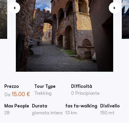
Prezzo
Tour Type
Difficoltà
Trekking
0 Principiante
15.00
€
Da
Max People
Durata
fas fa-walking
Dislivello
28
giornata intera
13 km
150 mt