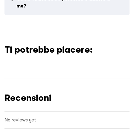
me?
Leggi la nostra descrizione dei
gradi di difficoltà
ma per
qualsiasi dubbio chiedici pure e ci troverai a tua
disposizione
Ti potrebbe piacere:
Recensioni
No reviews yet